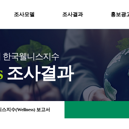
조사모델
조사결과
홍보광
의 한국웰니스지수
s
조사결과
스지수(Wellness) 보고서